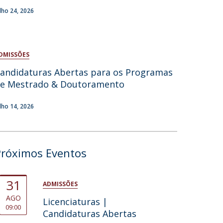
ulho 24, 2026
niciativas Nacionais da Católica
DMISSÕES
andidaturas Abertas para os Programas
e Mestrado & Doutoramento
ulho 14, 2026
Próximos Eventos
31
ADMISSÕES
AGO
Licenciaturas |
09:00
Candidaturas Abertas