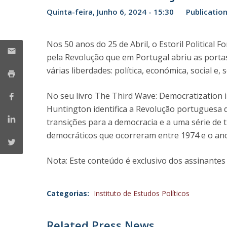
Quinta-feira, Junho 6, 2024 - 15:30
Publicatio
Centro de Investigação do Instituto de
Estudos Políticos
Nos 50 anos do 25 de Abril, o Estoril Political
Centro de Estudos Europeus
pela Revolução que em Portugal abriu as porta
várias liberdades: política, económica, social 
No seu livro The Third Wave: Democratization i
Huntington identifica a Revolução portuguesa 
transições para a democracia e a uma série de 
democráticos que ocorreram entre 1974 e o ano 
Nota: Este conteúdo é exclusivo dos assinante
Categorias:
Instituto de Estudos Políticos
Related Press News