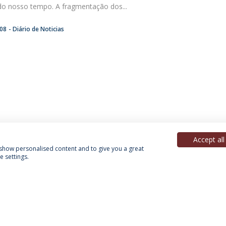
s do nosso tempo. A fragmentação dos...
:08
Diário de Noticias
Accept all
, show personalised content and to give you a great
 settings.
Política de Privacidade
Termos & Condições