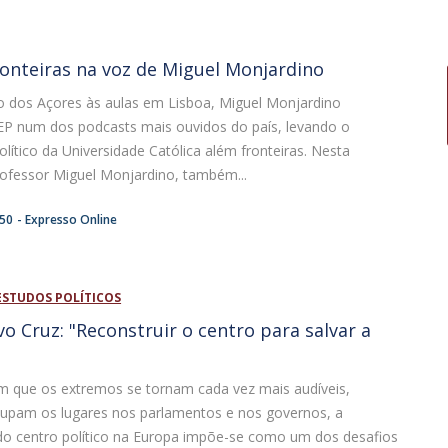
ronteiras na voz de Miguel Monjardino
o dos Açores às aulas em Lisboa, Miguel Monjardino
IEP num dos podcasts mais ouvidos do país, levando o
ítico da Universidade Católica além fronteiras. Nesta
rofessor Miguel Monjardino, também...
:50
Expresso Online
ESTUDOS POLÍTICOS
vo Cruz: "Reconstruir o centro para salvar a
que os extremos se tornam cada vez mais audíveis,
ocupam os lugares nos parlamentos e nos governos, a
do centro político na Europa impõe-se como um dos desafios