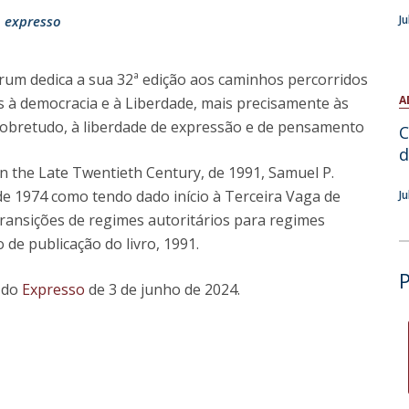
Open Day - Cimeira de Segurança IEP
n
expresso
J
I
Palestra Anual Alexis de Tocqueville
Conferências do Atlântico
Seminários Internacionais
 Forum dedica a sua 32ª edição aos caminhos percorridos
Palestra Anual Winston Churchill
A
s à democracia e à Liberdade, mais precisamente às
IEP Alumni Club
e, sobretudo, à liberdade de expressão e de pensamento
C
Career Day
d
n the Late Twentieth Century, de 1991, Samuel P.
de 1974 como tendo dado início à Terceira Vaga de
J
transições de regimes autoritários para regimes
de publicação do livro, 1991.
s do
Expresso
de 3 de junho de 2024.