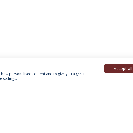
Accept all
, show personalised content and to give you a great
 settings.
Política de Privacidade
Termos & Condições
Direitos do Titular dos Dados