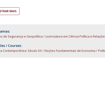
Open Day - Cimeira de Segurança IEP
I
Palestra Anual Alexis de Tocqueville
TRAR MAIS
Conferências do Atlântico
Seminários Internacionais
Palestra Anual Winston Churchill
IEP Alumni Club
ramas:
Career Day
os de Segurança e Geopolítica
Licenciatura em Ciência Política e Relaçõe
es / Courses:
ria Contemporânea: Século XX
Noções Fundamentais de Economia
Polít