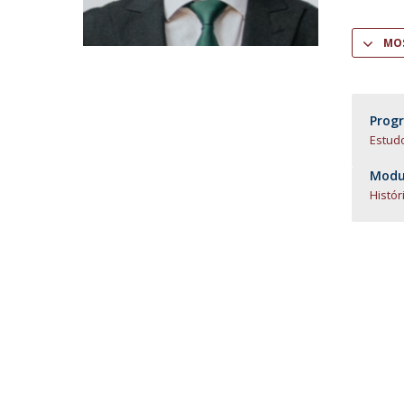
Centro de Investigação do Instituto de
MOS
Estudos Políticos
Centro de Estudos Europeus
Prog
Estud
Modul
Histó