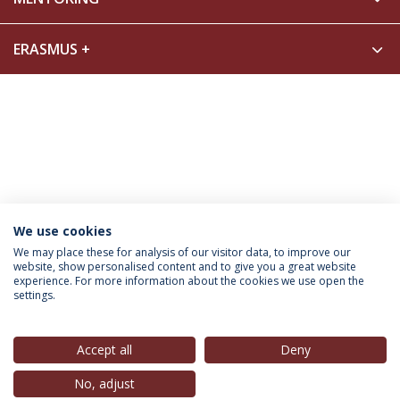
ERASMUS +
We use cookies
INFORMAÇÃO PARA
We may place these for analysis of our visitor data, to improve our
website, show personalised content and to give you a great website
experience. For more information about the cookies we use open the
settings.
Política de Privacidade
Termos & Condições
Direitos do Titular dos Dados
Accept all
Deny
No, adjust