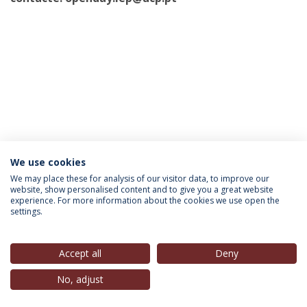
We use cookies
INFORMATION FOR
We may place these for analysis of our visitor data, to improve our
website, show personalised content and to give you a great website
experience. For more information about the cookies we use open the
settings.
Privacy Policy
Terms & Conditions
Rights of Data Subjects
Accept all
Deny
No, adjust
© 2026 Universidade Católica Portuguesa