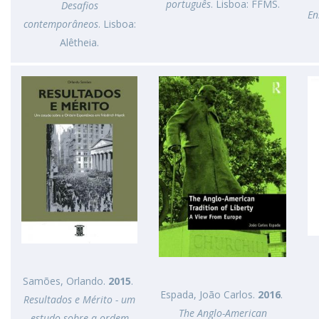
português
. Lisboa: FFMS.
Desafios
En
contemporâneos
. Lisboa:
Alêtheia.
Samões, Orlando.
2015
.
Espada, João Carlos.
2016
.
Resultados e Mérito - um
The Anglo-American
estudo sobre a ordem