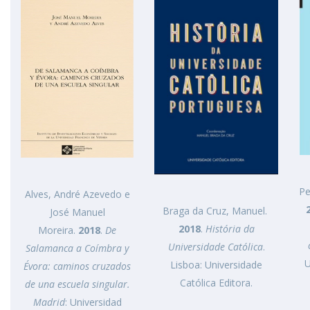
Pe
Alves, André Azevedo e
Braga da Cruz, Manuel.
José Manuel
2018
.
História da
Moreira.
2018
.
De
Universidade Católica
.
Salamanca a Coímbra y
U
Lisboa: Universidade
Évora: caminos cruzados
Católica Editora.
de una escuela singular.
Madrid
: Universidad