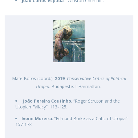
João Carlos Espada
. “Winston Churchill”.
Maté Botos (coord.).
2019
.
Conservative Critics of Political
Utopia
. Budapeste: L’Harmattan. ​
João Pereira Coutinho
. “Roger Scruton and the
Utopian Fallacy": 113-125.
Ivone Moreira
. “Edmund Burke as a Critic of Utopia":
157-178.