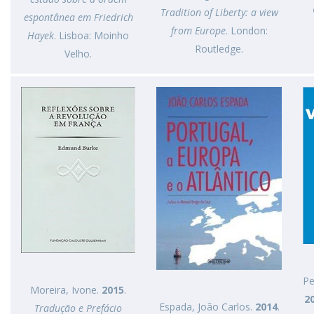
Tradition of Liberty: a view
espontânea em Friedrich
from Europe
. London:
Hayek
. Lisboa: Moinho
Routledge.
Velho.
Pe
Moreira, Ivone.
2015
.
2
Espada, João Carlos.
2014
.
Tradução e Prefácio