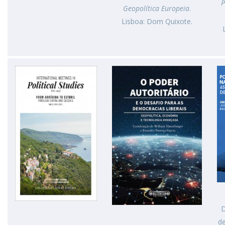
P
Geopolítica Europeia
.
Lisboa: Dom Quixote.
D
de