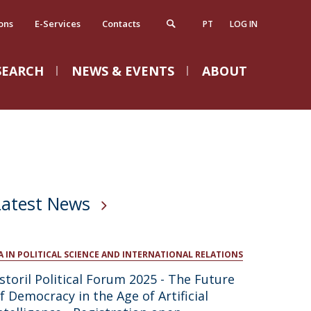
ons
E-Services
Contacts
PT
LOG IN
SEARCH
NEWS & EVENTS
ABOUT
ost-Graduate and Advanced Training
ova Cidadania Journal
ake a Donation
VENTS
ost-Graduate Programmes
resentation
Campus
dvanced Training Programmes
ditorial Board
irections
Latest News
ltima Edição
ampus Facilities
Licenciaturas |
ontacts
Candidaturas Abertas
A IN POLITICAL SCIENCE AND INTERNATIONAL RELATIONS
irectory
Mon, 31 Aug 2026 - 09:00
storil Political Forum 2025 - The Future
ap & Directions
f Democracy in the Age of Artificial