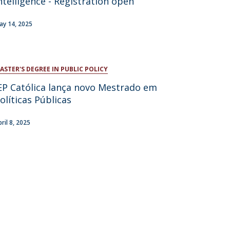
ntelligence - Registration open
atólica National Initiatives
ay 14, 2025
ASTER'S DEGREE IN PUBLIC POLICY
EP Católica lança novo Mestrado em
olíticas Públicas
pril 8, 2025