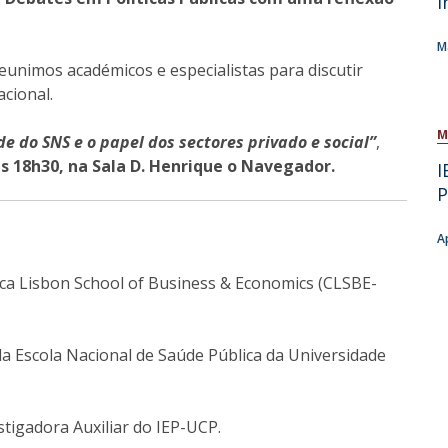
I
Open Day - Cimeira de Segurança IEP
C
Alexis de Tocqueville Annual Lecture
M
Atlantic Conferences
eunimos académicos e especialistas para discutir
International Seminars
cional.
Winston Churchill Memorial Lecture
IEP Alumni Club
M
e do SNS e o papel dos sectores privado e social”
,
Career Day
 as 18h30, na Sala D. Henrique o Navegador.
I
P
A
ica Lisbon School of Business & Economics (CLSBE-
da Escola Nacional de Saúde Pública da Universidade
stigadora Auxiliar do IEP-UCP.