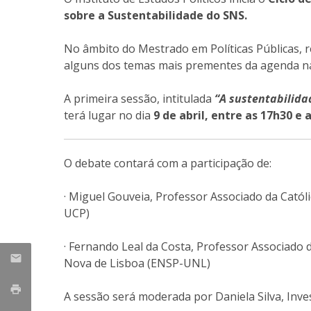
sobre a Sustentabilidade do SNS.
Research Centre of the Institute for
Political Studies
No âmbito do Mestrado em Políticas Públicas, r
alguns dos temas mais prementes da agenda na
Centre for European Studies
A primeira sessão, intitulada
“A sustentabilidad
terá lugar no dia
9 de abril, entre as 17h30 e
O debate contará com a participação de:
· Miguel Gouveia, Professor Associado da Catól
UCP)
· Fernando Leal da Costa, Professor Associado 
Nova de Lisboa (ENSP-UNL)
A sessão será moderada por Daniela Silva, Inve