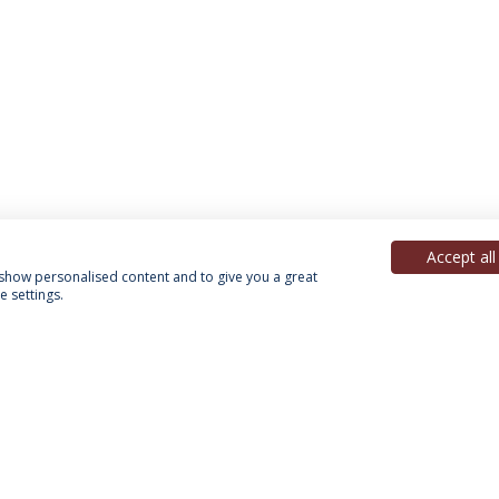
Accept all
, show personalised content and to give you a great
 settings.
Política de Privacidade
Termos & Condições
Direitos do Titular dos Dados