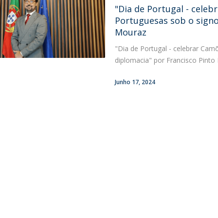
Open Day - Cimeira de Segurança IEP
"Dia de Portugal - cele
I
Palestra Anual Alexis de Tocqueville
Portuguesas sob o signo
Conferências do Atlântico
Mouraz
Seminários Internacionais
"Dia de Portugal - celebrar Ca
Palestra Anual Winston Churchill
diplomacia" por Francisco Pinto
IEP Alumni Club
Career Day
Junho 17, 2024