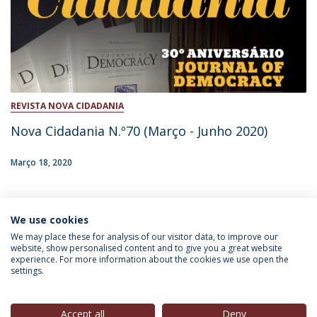
REVISTA NOVA CIDADANIA
Nova Cidadania N.º70 (Março - Junho 2020)
Março 18, 2020
We use cookies
INFORMAÇÃO PARA
We may place these for analysis of our visitor data, to improve our
website, show personalised content and to give you a great website
experience. For more information about the cookies we use open the
settings.
Política de Privacidade
Termos & Condições
Direitos do Titular dos Dados
Accept all
Deny