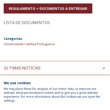
REGULAMENTO + DOCUMENTOS A ENTREGAR
LISTA DE DOCUMENTOS
Categorias:
Universidade Católica Portuguesa
ÚLTIMAS NOTÍCIAS
We use cookies
INFORMAÇÃO PARA
We may place these for analysis of our visitor data, to improve our
website, show personalised content and to give you a great website
experience. For more information about the cookies we use open the
settings.
Política de Privacidade
Termos & Condições
Direitos do Titular dos Dados