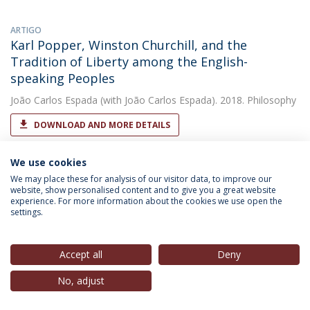
ARTIGO
Karl Popper, Winston Churchill, and the
Tradition of Liberty among the English-
speaking Peoples
João Carlos Espada
(with João Carlos Espada). 2018. Philosophy
DOWNLOAD AND MORE DETAILS
We use cookies
CAPÍTULO DE LIVRO
We may place these for analysis of our visitor data, to improve our
Karl Popper: uma homenagem merecida
website, show personalised content and to give you a great website
experience. For more information about the cookies we use open the
settings.
João Carlos Espada
(with João Carlos Mosqueira Mendes
Espada). 2018. Karl Popper Conjecturas e Refutações
Accept all
Deny
OUTRAS
No, adjust
Nota de abertura