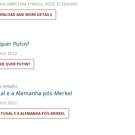
nco
(with Lívia Franco). 2023. D. Quixote
NLOAD AND MORE DETAILS
quer Putin?
nco
2022.
UE QUER PUTIN?
E OPINIÃO
al e a Alemanha pós-Merkel
nco
2022.
TUGAL E A ALEMANHA PÓS-MERKEL