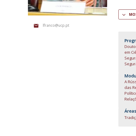
Centro de Investigação do Instituto de
MOS
Estudos Políticos
lfranco@ucp.pt
Centro de Estudos Europeus
Prog
Doutor
em Ciê
Segur
Segur
Modul
A Rúss
das Re
Políti
Relaçõ
Áreas
Tradi