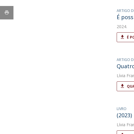
ARTIGO D
É poss
2024.
É P
ARTIGO D
Quatro
Lívia Fra
QUA
LIVRO
(2023)
Lívia Fra