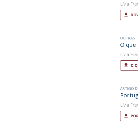
Lívia Fra
DOW
OUTRAS
O que 
Lívia Fra
O Q
ARTIGO D
Portug
Lívia Fra
POR