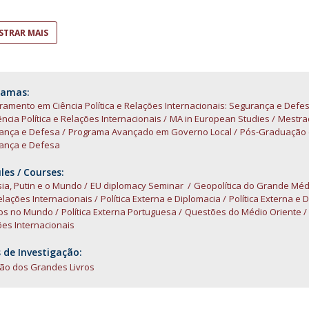
Open Day - Cimeira de Segurança IEP
I
Palestra Anual Alexis de Tocqueville
TRAR MAIS
Conferências do Atlântico
Seminários Internacionais
Palestra Anual Winston Churchill
IEP Alumni Club
ramas:
amento em Ciência Política e Relações Internacionais: Segurança e Defe
Career Day
ncia Política e Relações Internacionais
MA in European Studies
Mestrad
ança e Defesa
Programa Avançado em Governo Local
Pós-Graduação em
ança e Defesa
es / Courses:
ia, Putin e o Mundo
EU diplomacy Seminar
Geopolítica do Grande Méd
lações Internacionais
Política Externa e Diplomacia
Política Externa e 
cos no Mundo
Política Externa Portuguesa
Questões do Médio Oriente
es Internacionais
 de Investigação:
ção dos Grandes Livros