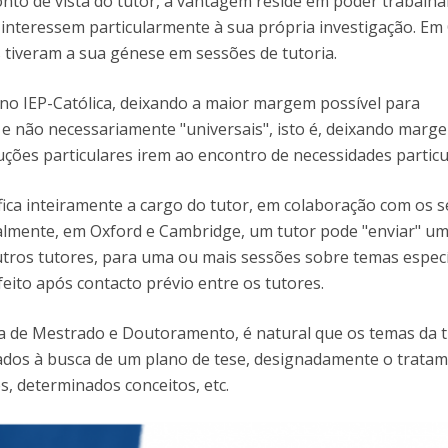
onto de vista do tutor, a vantagem reside em poder trabalh
Open Day - Cimeira de Segurança IEP
interessem particularmente à sua própria investigação. Em
I
Palestra Anual Alexis de Tocqueville
 tiveram a sua génese em sessões de tutoria.
Conferências do Atlântico
Seminários Internacionais
no IEP-Católica, deixando a maior margem possível para
Palestra Anual Winston Churchill
e não necessariamente "universais", isto é, deixando marg
IEP Alumni Club
luções particulares irem ao encontro de necessidades particu
Career Day
fica inteiramente a cargo do tutor, em colaboração com os 
almente, em Oxford e Cambridge, um tutor pode "enviar" u
tros tutores, para uma ou mais sessões sobre temas especí
feito após contacto prévio entre os tutores.
 de Mestrado e Doutoramento, é natural que os temas da t
ados à busca de um plano de tese, designadamente o trata
, determinados conceitos, etc.