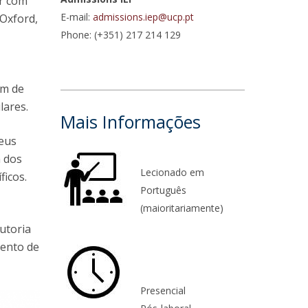
ar com
E-mail:
admissions.iep@ucp.pt
 Oxford,
niciativas Nacionais da Católica
Phone: (+351) 217 214 129
em de
lares.
Mais Informações
seus
m dos
Lecionado em
ficos.
Português
(maioritariamente)
utoria
mento de
Presencial