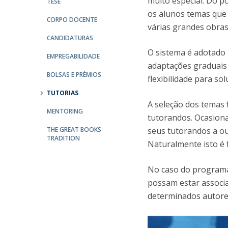
muito especial. Do p
TESE
os alunos temas que 
CORPO DOCENTE
Centro de Investigação do Instituto de
várias grandes obras
Estudos Políticos
CANDIDATURAS
O sistema é adotado 
Centro de Estudos Europeus
EMPREGABILIDADE
adaptações graduais 
BOLSAS E PRÉMIOS
flexibilidade para so
TUTORIAS
A seleção dos temas 
MENTORING
tutorandos. Ocasion
THE GREAT BOOKS
seus tutorandos a ou
TRADITION
Naturalmente isto é 
No caso do programa
possam estar associ
determinados autores