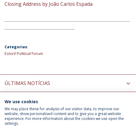
Closing Address by João Carlos Espada
___________________________________________________________
_________________________________
Categorias:
Estoril Political Forum
ÚLTIMAS NOTÍCIAS
We use cookies
INFORMAÇÃO PARA
We may place these for analysis of our visitor data, to improve our
website, show personalised content and to give you a great website
experience. For more information about the cookies we use open the
settings.
Política de Privacidade
Termos & Condições
Direitos do Titular dos Dados