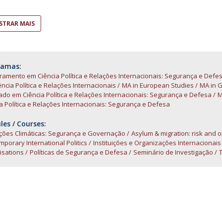
Open Day - Cimeira de Segurança IEP
I
Palestra Anual Alexis de Tocqueville
TRAR MAIS
Conferências do Atlântico
Seminários Internacionais
Palestra Anual Winston Churchill
IEP Alumni Club
ramas:
amento em Ciência Política e Relações Internacionais: Segurança e Defe
Career Day
ncia Política e Relações Internacionais
MA in European Studies
MA in 
do em Ciência Política e Relações Internacionais: Segurança e Defesa
M
a Política e Relações Internacionais: Segurança e Defesa
es / Courses:
ações Climáticas: Segurança e Governação
Asylum & migration: risk and 
porary International Politics
Instituições e Organizações Internacionais
isations
Políticas de Segurança e Defesa
Seminário de Investigação