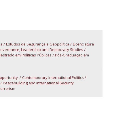
niciativas Nacionais da Católica
sa
Estudos de Segurança e Geopolítica
Licenciatura
Governance, Leadership and Democracy Studies
estrado em Políticas Públicas
Pós-Graduação em
opportunity
Contemporary International Politics
Peacebuilding and International Security
Terrorism