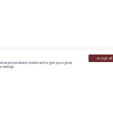
Accept all
, show personalised content and to give you a great
 settings.
Política de Privacidade
Termos & Condições
Direitos do Titular dos Dados