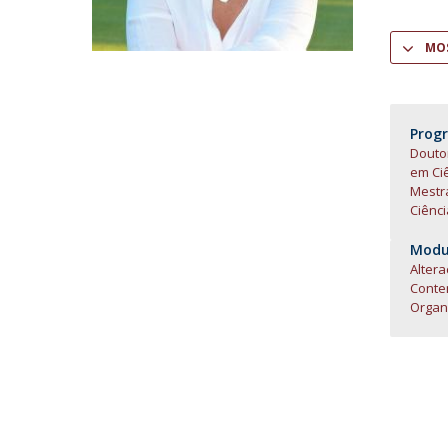
Centro de Investigação do Instituto de
MOS
Estudos Políticos
Centro de Estudos Europeus
Prog
Doutor
em Ciê
Mestra
Ciênci
Modul
Alter
Contem
Organ