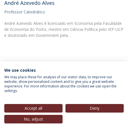
André Azevedo Alves
Professor Catedrático
André Azevedo Alves é licenciado em Economia pela Faculdade
de Economia do Porto, mestre em Ciência Política pelo IEP-UCP
e doutorado em Government pela…
We use cookies
INFORMAÇÃO PARA
We may place these for analysis of our visitor data, to improve our
website, show personalised content and to give you a great website
experience. For more information about the cookies we use open the
settings.
Política de Privacidade
Termos & Condições
Direitos do Titular dos Dados
Accept all
Deny
No, adjust