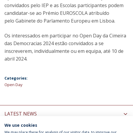
convidados pelo IEP e as Escolas participantes podem
candidatar-se ao Prémio EUROSCOLA atribuído
pelo Gabinete do Parlamento Europeu em Lisboa.
Os interessados em participar no Open Day da Cimeira
das Democracias 2024 estão convidados a se
inscreverem, individualmente ou em equipa, até 10 de
abril 2024.
Categories:
Open Day
LATEST NEWS
We use cookies
INFORMATION FOR
We may place these for analysis of our visitor data, to improve our