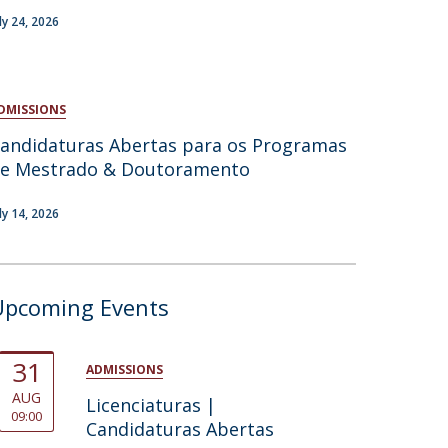
uly 24, 2026
atólica National Initiatives
DMISSIONS
andidaturas Abertas para os Programas
e Mestrado & Doutoramento
uly 14, 2026
Upcoming Events
31
ADMISSIONS
AUG
Licenciaturas |
09:00
Candidaturas Abertas