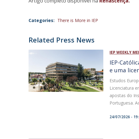
Artigo completo disponível na
Renascença.
Categories:
There is More in IEP
Related Press News
IEP WEEKLY ME
IEP-Católi
e uma lice
Estudos Europe
Licenciatura 
apostas do Ins
Portuguesa. Ao 
24/07/2026 - 19