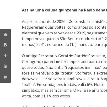
Research Centre of the Institute for
Assina uma coluna quinzenal na Rádio Rena
Political Studies
As presidenciais de 2026 irão constar na histór
Centre for European Studies
Requereram duas voltas, como antes só acontec
eleitoral que vem talvez desde 2019, segurame
tempo novo, que em São Bento conduzirá até 20
menos) 2031, no termo do (1.º) mandato para qu
O antigo Secretário-Geral do Partido Socialist
Geringonça pareciam ter empurrado para a obs
quase todos. Não tinha “requisitos mínimos” par
fora serventuário da “troika”, vociferou a ext
deixava de ser socialista, lembrava a direita. 
“bolha”. Em sondagens iniciais, valia 6%. Nos 
simpático, mas sem carisma. O PS lá se arrancou 
volta, com 31,1% dos votos.