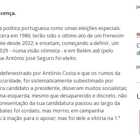
Open Day - Cimeira de Segurança IEP
J
C
Alexis de Tocqueville Annual Lecture
scença.
Atlantic Conferences
International Seminars
ia política portuguesa como umas eleições especiais.
Winston Churchill Memorial Lecture
A
era em 1986; terão sido o último ato de um frenesim
IEP Alumni Club
nte desde 2022; e encetam, começando a definir, um
C
Career Day
29 - numa visão otimista - e em Belém até (pelo
d
e António José Seguro foi eleito.
J
a, defenestrado por António Costa e que os rumos da
curidade, foi sistematicamente subestimado por
a candidato a presidente, disseram muitos socialistas;
rema-esquerda; mesmo que desaparecido e discreto, não
A apresentação da sua candidatura passou ao largo da
debates foi cordato, mas morno; em campanha
à inação para o apoiar; mas foi dele a vitória na 1.ª