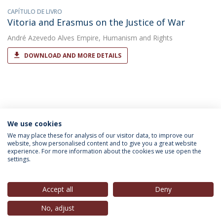
CAPÍTULO DE LIVRO
Vitoria and Erasmus on the Justice of War
André Azevedo Alves
Empire, Humanism and Rights
DOWNLOAD AND MORE DETAILS
We use cookies
INFORMAÇÃO PARA
We may place these for analysis of our visitor data, to improve our
website, show personalised content and to give you a great website
experience. For more information about the cookies we use open the
settings.
Política de Privacidade
Termos & Condições
Direitos do Titular dos Dados
Accept all
Deny
No, adjust