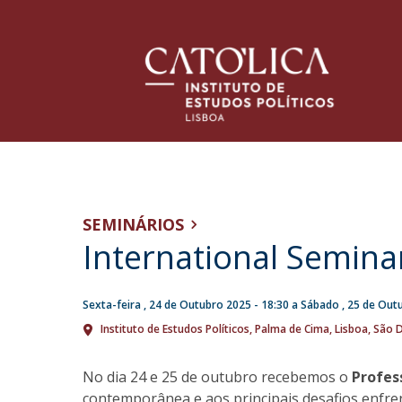
Licenciaturas
Corpo Docente
Apresentação
NOTÍCIAS
Programas
Mensagem da Diretora
Centros de Investigação
SEMINÁRIOS
Horários & Avaliações | Área do Aluno
Direção do IEP
International Semina
Centro de Estudos Europeus
Missão
Centro de Investigação do Instituto de Estudos Polític
História
Mestrados
1a FASE | Comunicado
Conselho Científico
Sexta-feira , 24 de Outubro 2025 - 18:30
a
Sábado , 25 de Outu
Programas
Conselho Consultivo
Candidaturas + Ficha ENES
Instituto de Estudos Políticos
Palma de Cima
Lisboa
São D
Horários & Avaliações | Área do Aluno
localização
International Advisory Board
Sex, 24 Jul 2026 - 18:59
Associações & Parcerias
No dia 24 e 25 de outubro recebemos o
Profes
Bolsas e Prémios
contemporânea e aos principais desafios enfre