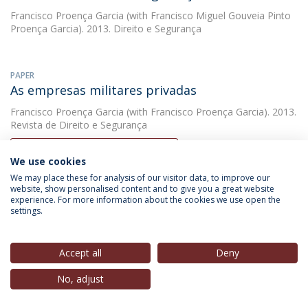
Francisco Proença Garcia
(with Francisco Miguel Gouveia Pinto
Proença Garcia). 2013. Direito e Segurança
PAPER
As empresas militares privadas
Francisco Proença Garcia
(with Francisco Proença Garcia). 2013.
Revista de Direito e Segurança
DOWNLOAD AND MORE DETAILS
We use cookies
We may place these for analysis of our visitor data, to improve our
website, show personalised content and to give you a great website
experience. For more information about the cookies we use open the
PAPER
settings.
As empresas Militares Privadas.
Francisco Proença Garcia
(with Garcia, Francisco). 2013. Revista
Direito e Segurança
Accept all
Deny
No, adjust
BOOK