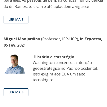
para eles. As pessoas de bem, na curiosa mundividência
do dr. Ramos, toleram e até aplaudem a vigarice
LER MAIS
Miguel Monjardino
(Professor, IEP-UCP),
in
Expresso
,
05 Fev. 2021
História e estratégia
Washington concentra a atenção
geoestratégica no Pacífico ocidental.
Isso exigirá aos EUA um salto
tecnológico
LER MAIS