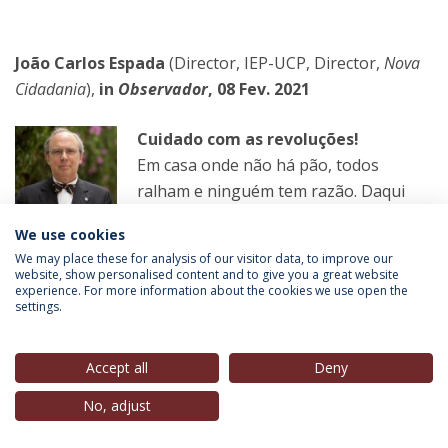
João Carlos Espada
(Director, IEP-UCP, Director,
Nova
Cidadania
),
in
Observador
, 08 Fev. 2021
Cuidado com as revoluções!
Em casa onde não há pão, todos
ralham e ninguém tem razão. Daqui
nascem as revoluções. Sabemos onde
We use cookies
começam, mas ninguém sabe onde
We may place these for analysis of our visitor data, to improve our
terminam. Por isso, os democratas não
website, show personalised content and to give you a great website
experience. For more information about the cookies we use open the
gostam de revoluções.
settings.
LER MAIS
Accept all
Deny
No, adjust
Manuel Carvalho
(Professor-Convidado, IEP-UCP),
in