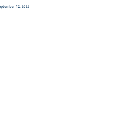
eptember 12, 2025
atólica National Initiatives