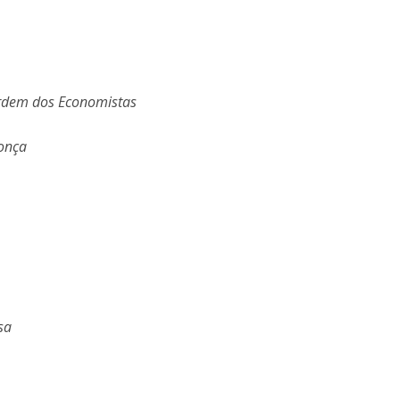
 Ordem dos Economistas
donça
sa