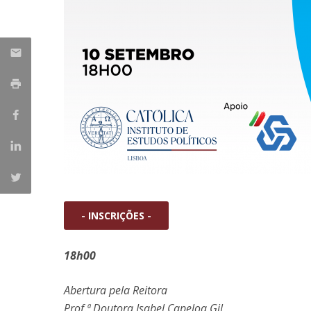
- INSCRIÇÕES -
18h00
Abertura pela Reitora
Prof.ª Doutora Isabel Capeloa Gil