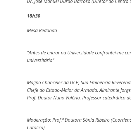
Dr. José Manuel Durão Barroso (Diretor do Centro d
18h30
Mesa Redonda
"Antes de entrar na Universidade confrontei-me com
universitário”
Magno Chanceler da UCP, Sua Eminência Reverendí
Chefe do Estado-Maior da Armada, Almirante Jorg
Prof. Doutor Nuno Valério, Professor catedrático d
Moderação: Prof.ª Doutora Sónia Ribeiro (Coordena
Católica)