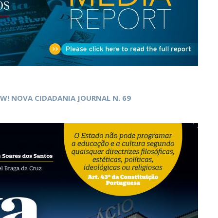
Open Day - Cimeira de Segurança IEP
I
Palestra Anual Alexis de Tocqueville
Conferências do Atlântico
Seminários Internacionais
Palestra Anual Winston Churchill
IEP Alumni Club
Career Day
W! NOVA CIDADANIA JOURNAL N. 69