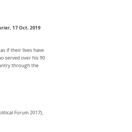
urier
, 17 Oct. 2019
s if their lives have
ho served over his 90
ountry through the
litical Forum 2017),