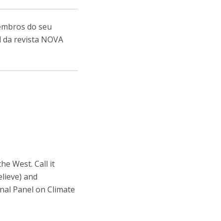
membros do seu
l da revista NOVA
e West. Call it
elieve) and
onal Panel on Climate