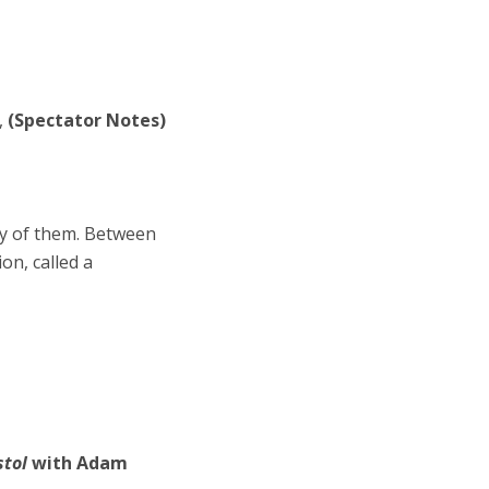
,
(Spectator Notes)
ny of them. Between
on, called a
stol
with Adam