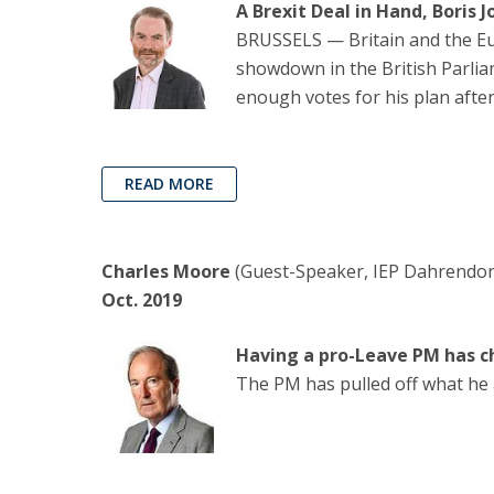
A Brexit Deal in Hand, Boris 
BRUSSELS — Britain and the Eur
showdown in the British Parlia
enough votes for his plan after
READ MORE
Charles Moore
(Guest-Speaker, IEP Dahrendorf 
Oct. 2019
Having a pro-Leave PM has c
The PM has pulled off what he 