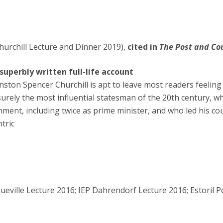
urchill Lecture and Dinner 2019),
cited in
The Post and Co
uperbly written full-life account
ton Spencer Churchill is apt to leave most readers feeling a
 surely the most influential statesman of the 20th century, w
ernment, including twice as prime minister, and who led his c
tric
eville Lecture 2016; IEP Dahrendorf Lecture 2016; Estoril Po