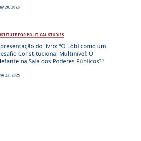
ay 20, 2026
atólica National Initiatives
NSTITUTE FOR POLITICAL STUDIES
presentação do livro: "O Lóbi como um
esafio Constitucional Multinível: O
lefante na Sala dos Poderes Públicos?"
une 23, 2025