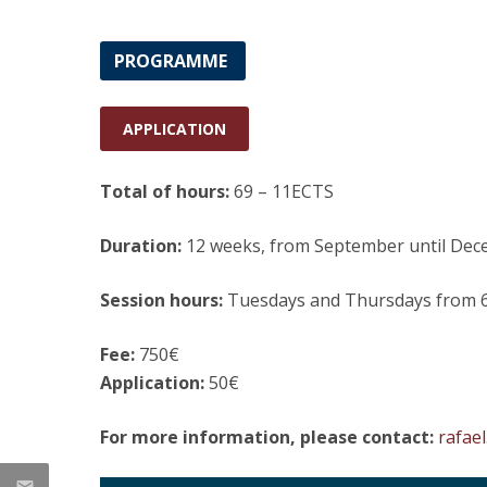
Research Centre of the Institute for
PROGRAMME
Political Studies
Centre for European Studies
APPLICATION
Total of hours:
69 – 11ECTS
Duration:
12 weeks, from September until De
Session hours:
Tuesdays and Thursdays from 
Fee:
750€
Application:
50€
For more information, please contact:
rafae