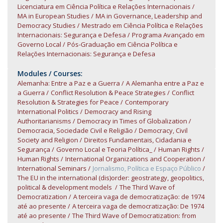
Licenciatura em Ciência Política e Relações Internacionais
MA in European Studies
MA in Governance, Leadership and
Democracy Studies
Mestrado em Ciência Política e Relações
Internacionais: Segurança e Defesa
Programa Avançado em
Governo Local
Pós-Graduação em Ciência Política e
Relações Internacionais: Segurança e Defesa
Modules / Courses:
Alemanha: Entre a Paz e a Guerra
A Alemanha entre a Paz e
a Guerra
Conflict Resolution & Peace Strategies
Conflict
Resolution & Strategies for Peace
Contemporary
International Politics
Democracy and Rising
Authoritarianisms
Democracy in Times of Globalization
Democracia, Sociedade Civil e Religião
Democracy, Civil
Society and Religion
Direitos Fundamentais, Cidadania e
Segurança
Governo Local e Teoria Política_
Human Rights
Human Rights
International Organizations and Cooperation
International Seminars
Jornalismo, Política e Espaço Público
The EU in the international (dis)order: geostrategy, geopolitics,
political & development models
The Third Wave of
Democratization
A terceira vaga de democratização: de 1974
até ao presente
A terceira vaga de democratização: De 1974
até ao presente
The Third Wave of Democratization: from