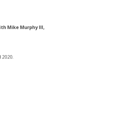
ith Mike Murphy III,
d 2020.