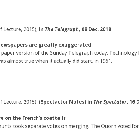
 Lecture, 2015),
in
The Telegraph
, 08 Dec. 2018
 newspapers are greatly exaggerated
 paper version of the Sunday Telegraph today. Technology h
s almost true when it actually did start, in 1961.
 Lecture, 2015),
(Spectactor Notes) in
The Spectator
, 16 
 on the French’s coattails
hunts took separate votes on merging. The Quorn voted for