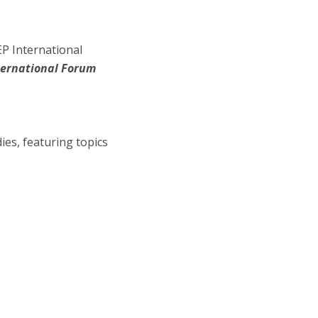
EP International
ternational Forum
es, featuring topics