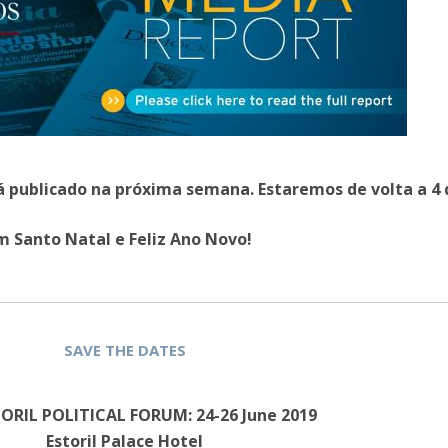
Open Day - Cimeira de Segurança IEP
I
Palestra Anual Alexis de Tocqueville
Conferências do Atlântico
Seminários Internacionais
Palestra Anual Winston Churchill
IEP Alumni Club
Career Day
 publicado na próxima semana. Estaremos de volta a 4 
 Santo Natal e Feliz Ano Novo!
SAVE THE DATES
TORIL POLITICAL FORUM: 24-26 June 2019
Estoril Palace Hotel