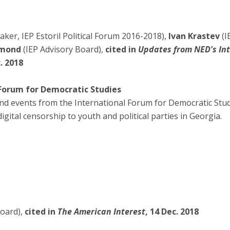
ker, IEP Estoril Political Forum 2016-2018),
Ivan Krastev
(I
amond
(IEP Advisory Board),
cited in
Updates from NED's In
c. 2018
Forum for Democratic Studies
nd events from the International Forum for Democratic Studi
igital censorship to youth and political parties in Georgia.
Board),
cited in
The American Interest
, 14 Dec. 2018