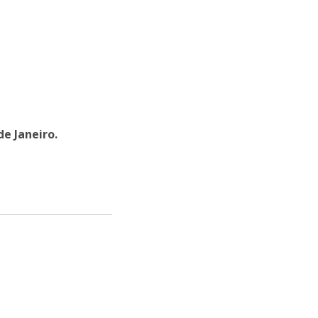
niciativas Nacionais da Católica
de Janeiro.