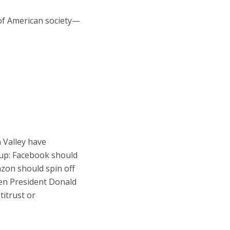
of American society—
n Valley have
up: Facebook should
zon should spin off
en President Donald
titrust or