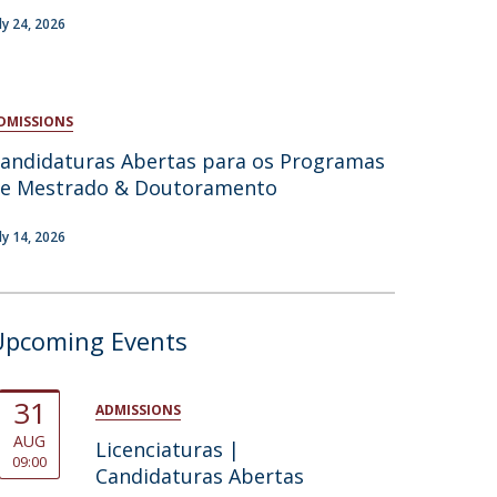
uly 24, 2026
atólica National Initiatives
DMISSIONS
andidaturas Abertas para os Programas
e Mestrado & Doutoramento
uly 14, 2026
Upcoming Events
31
ADMISSIONS
AUG
Licenciaturas |
09:00
Candidaturas Abertas