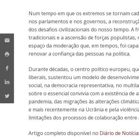
Research Centre of the Institute for
Num tempo em que os extremos se tornam cada 
Political Studies
nos parlamentos e nos governos, a reconstruç
dos desafios civilizacionais do nosso tempo. A
Centre for European Studies
tradicionais e a ascensão de forças populistas,
espaço da moderação que, em tempos, foi capa
renovar a confiança das pessoas na política.
Durante décadas, o centro político europeu, qu
liberais, sustentou um modelo de desenvolvim
social, na democracia representativa, no multi
sobre o essencial convivia com a existência de al
pandemia, das migrações às alterações climáti
e mais recentemente na Ucrânia e pela violênci
limitações dos processos de colaboração entre
Artigo completo disponível no
Diário de Notícia