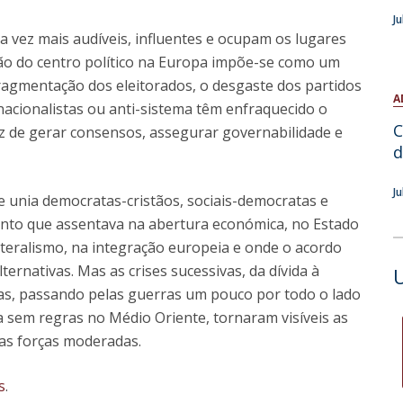
Open Day - Cimeira de Segurança IEP
J
C
Alexis de Tocqueville Annual Lecture
vez mais audíveis, influentes e ocupam os lugares
Atlantic Conferences
ão do centro político na Europa impõe-se como um
International Seminars
 fragmentação dos eleitorados, o desgaste dos partidos
Winston Churchill Memorial Lecture
A
 nacionalistas ou anti-sistema têm enfraquecido o
IEP Alumni Club
C
z de gerar consensos, assegurar governabilidade e
Career Day
d
J
e unia democratas-cristãos, sociais-democratas e
ento que assentava na abertura económica, no Estado
lateralismo, na integração europeia e onde o acordo
ternativas. Mas as crises sucessivas, da dívida à
cas, passando pelas guerras um pouco por todo o lado
a sem regras no Médio Oriente, tornaram visíveis as
 as forças moderadas.
s
.