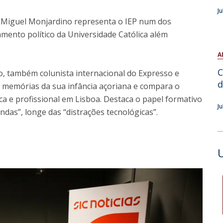
Open Day - Cimeira de Segurança IEP
J
C
Alexis de Tocqueville Annual Lecture
, Miguel Monjardino representa o IEP num dos
Atlantic Conferences
mento político da Universidade Católica além
International Seminars
Winston Churchill Memorial Lecture
A
IEP Alumni Club
C
, também colunista internacional do Expresso e
Career Day
d
lha memórias da sua infância açoriana e compara o
ca e profissional em Lisboa. Destaca o papel formativo
J
ndas”, longe das “distrações tecnológicas”.