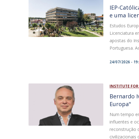
IEP-Católi
e uma lice
Estudos Europe
Licenciatura 
apostas do Ins
Portuguesa. Ao 
24/07/2026 - 19
INSTITUTE FOR
Bernardo I
Europa"
Num tempo em 
influentes e 
reconstrução 
civilizacionai