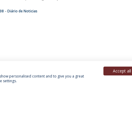
:08
Diário de Noticias
Accept all
, show personalised content and to give you a great
 settings.
acy Policy
Terms & Conditions
Rights of Data Subjects