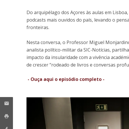
Research Centre of the Institute for
Do arquipélago dos Açores às aulas em Lisboa
Political Studies
podcasts mais ouvidos do país, levando o pensa
fronteiras.
Centre for European Studies
Nesta conversa, o Professor Miguel Monjardino
analista político-militar da SIC-Notícias, parti
impacto da insularidade com a vivência académi
de crescer “rodeado de livros e conversas profu
- Ouça aqui o episódio completo -