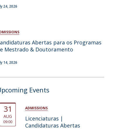
uly 24, 2026
atólica National Initiatives
DMISSIONS
andidaturas Abertas para os Programas
e Mestrado & Doutoramento
uly 14, 2026
Upcoming Events
31
ADMISSIONS
AUG
Licenciaturas |
09:00
Candidaturas Abertas