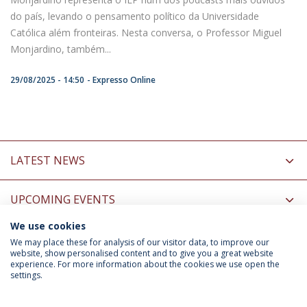
do país, levando o pensamento político da Universidade
Católica além fronteiras. Nesta conversa, o Professor Miguel
Monjardino, também...
29/08/2025 - 14:50
Expresso Online
LATEST NEWS
UPCOMING EVENTS
We use cookies
INFORMATION FOR
We may place these for analysis of our visitor data, to improve our
website, show personalised content and to give you a great website
experience. For more information about the cookies we use open the
settings.
Privacy Policy
Terms & Conditions
Rights of Data Subjects