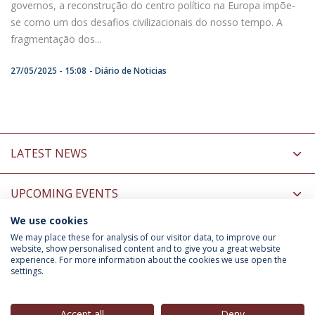
governos, a reconstrução do centro político na Europa impõe-
se como um dos desafios civilizacionais do nosso tempo. A
fragmentação dos...
27/05/2025 - 15:08
Diário de Noticias
LATEST NEWS
UPCOMING EVENTS
We use cookies
INFORMATION FOR
We may place these for analysis of our visitor data, to improve our
website, show personalised content and to give you a great website
experience. For more information about the cookies we use open the
settings.
Privacy Policy
Terms & Conditions
Rights of Data Subjects
Accept all
Deny