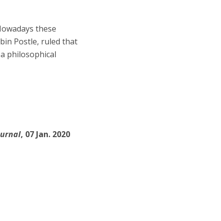
 Nowadays these
in Postle, ruled that
 a philosophical
ournal
, 07 Jan. 2020