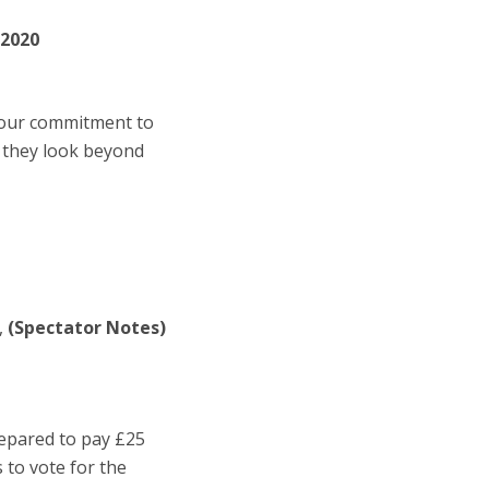
. 2020
 our commitment to
s they look beyond
,
(Spectator Notes)
repared to pay £25
 to vote for the