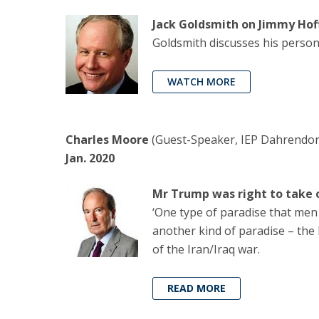
Jack Goldsmith on Jimmy Hoffa
Goldsmith discusses his person
WATCH MORE
Charles Moore
(Guest-Speaker, IEP Dahrendorf 
Jan. 2020
Mr Trump was right to take o
‘One type of paradise that men 
another kind of paradise – the 
of the Iran/Iraq war.
READ MORE