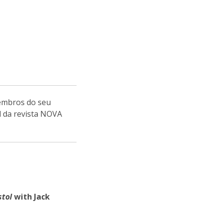
niciativas Nacionais da Católica
membros do seu
l da revista NOVA
stol
with Jack