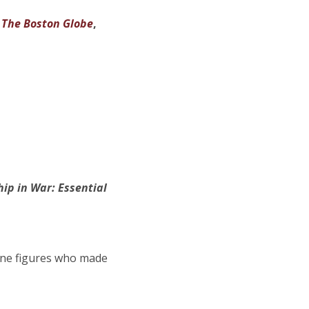
n
The Boston Globe
,
hip in War
: Essential
nine figures who made