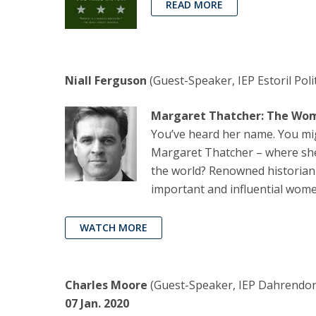
READ MORE
Niall Ferguson
(Guest-Speaker, IEP Estoril Poli
Margaret Thatcher: The Wom
You’ve heard her name. You mig
Margaret Thatcher – where she
the world? Renowned historian 
important and influential wome
WATCH MORE
Charles Moore
(Guest-Speaker, IEP Dahrendorf 
07 Jan. 2020