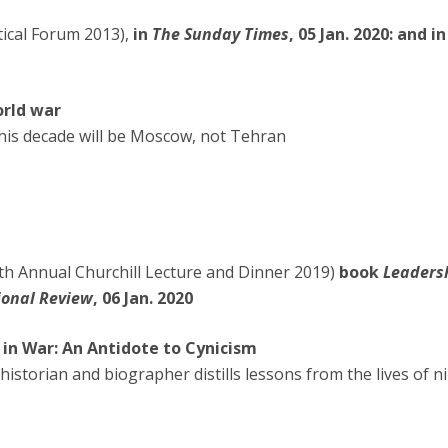
tical Forum 2013),
in
The Sunday Times
, 05 Jan. 2020: and i
orld war
his decade will be Moscow, not Tehran
th Annual Churchill Lecture and Dinner 2019)
book
Leaders
ional Review
, 06 Jan. 2020
in War: An Antidote to Cynicism
historian and biographer distills lessons from the lives of 