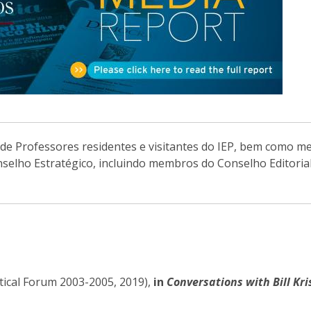
Open Day - Cimeira de Segurança IEP
I
Palestra Anual Alexis de Tocqueville
Conferências do Atlântico
Seminários Internacionais
Palestra Anual Winston Churchill
IEP Alumni Club
Career Day
de Professores residentes e visitantes do IEP, bem como 
nselho Estratégico, incluindo membros do Conselho Editoria
itical Forum 2003-2005, 2019),
in
Conversations with Bill Kri