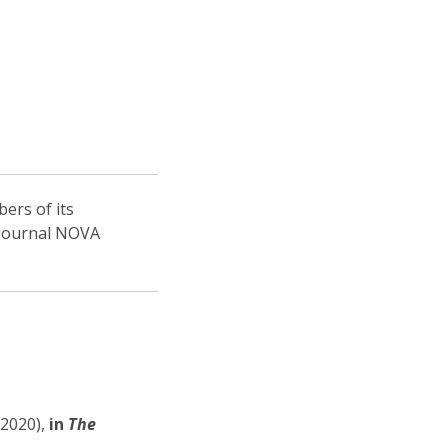
ers of its
s journal NOVA
2020),
in
The