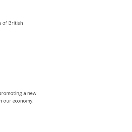
 of British
n promoting a new
in our economy.