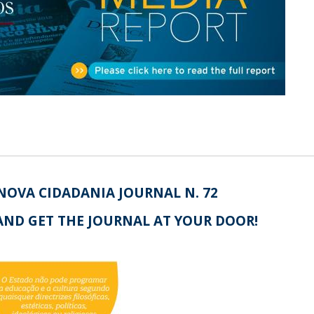
Open Day - Cimeira de Segurança IEP
I
Palestra Anual Alexis de Tocqueville
Conferências do Atlântico
Seminários Internacionais
Palestra Anual Winston Churchill
IEP Alumni Club
Career Day
NOVA CIDADANIA JOURNAL N. 72
AND GET THE JOURNAL AT YOUR DOOR!