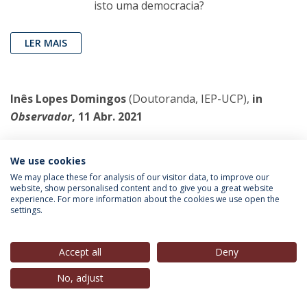
isto uma democracia?
LER MAIS
Inês Lopes Domingos
(Doutoranda, IEP-UCP),
in
Observador
, 11 Abr. 2021
Tecnológicas, impostos e
We use cookies
multilateralismo
We may place these for analysis of our visitor data, to improve our
Tem de haver um equilíbrio entre o
website, show personalised content and to give you a great website
experience. For more information about the cookies we use open the
desenvolvimento de empresas
settings.
inovadoras e a necessidade de justiça
fiscal face a empresas mais pequenas e
Accept all
Deny
aos cidadãos, que não podem evitar os impostos
nacionais.
No, adjust