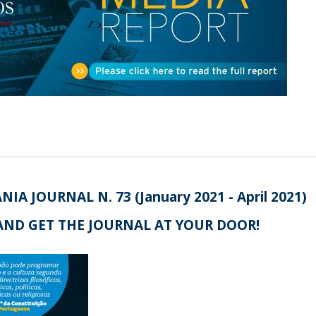
Open Day - Cimeira de Segurança IEP
I
Palestra Anual Alexis de Tocqueville
Conferências do Atlântico
Seminários Internacionais
Palestra Anual Winston Churchill
IEP Alumni Club
Career Day
A JOURNAL N. 73 (January 2021 - April 2021)
AND GET THE JOURNAL AT YOUR DOOR!