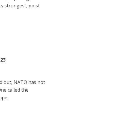
 its strongest, most
023
ned out, NATO has not
ne called the
ope.