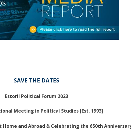
Open Day - Cimeira de Segurança IEP
I
Palestra Anual Alexis de Tocqueville
Conferências do Atlântico
Seminários Internacionais
Palestra Anual Winston Churchill
IEP Alumni Club
Career Day
SAVE THE DATES
Estoril Political Forum 2023
ional Meeting in Political Studies [Est. 1993]
 Home and Abroad & Celebrating the 650th Anniversary