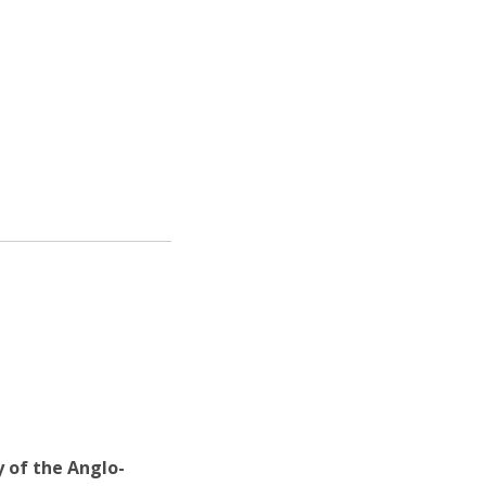
niciativas Nacionais da Católica
 of the Anglo-