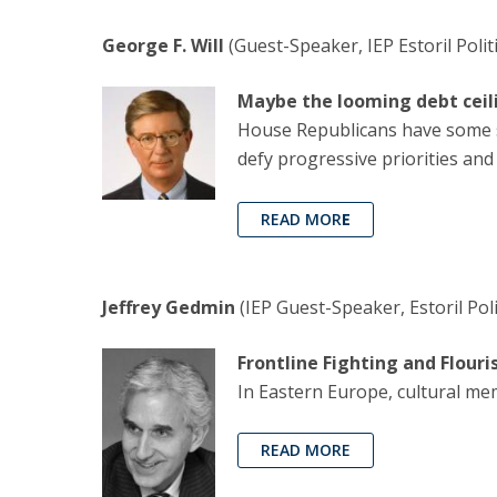
George F. Will
(Guest-Speaker, IEP Estoril Poli
Maybe the looming debt ceilin
House Republicans have some se
defy progressive priorities and 
READ MOR
E
Jeffrey Gedmin
(IEP Guest-Speaker, Estoril Pol
Frontline Fighting and Flouri
In Eastern Europe, cultural mem
READ MORE