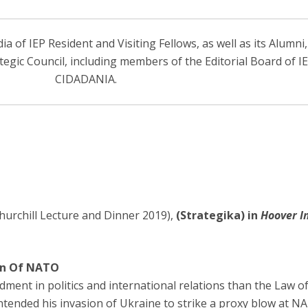
 of IEP Resident and Visiting Fellows, as well as its Alumni
ategic Council, including members of the Editorial Board of 
CIDADANIA.
urchill Lecture and Dinner 2019),
(Strategika) in
Hoover I
ion Of NATO
ent in politics and international relations than the Law o
tended his invasion of Ukraine to strike a proxy blow at NAT