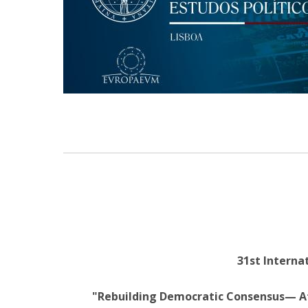
Centro de Investigação do Instituto de
Estudos Políticos
Centro de Estudos Europeus
31st Internat
"Rebuilding Democratic Consensus— At