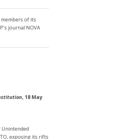
, members of its
IEP's journal NOVA
nstitution
, 18 May
f Unintended
O, exposing its rifts