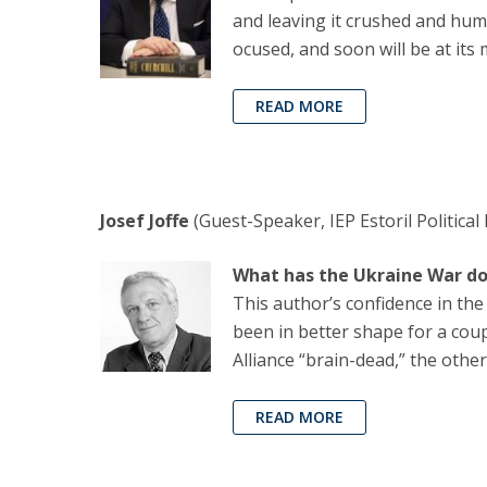
and leaving it crushed and humil
ocused, and soon will be at its m
READ MORE
Josef Joffe
(Guest-Speaker, IEP Estoril Political
What has the Ukraine War d
This author’s confidence in th
been in better shape for a cou
Alliance “brain-dead,” the othe
READ MORE