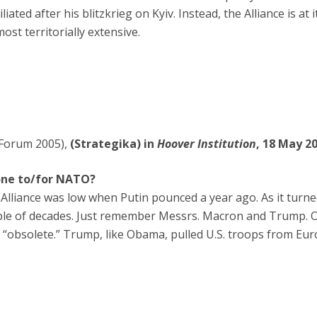
iated after his blitzkrieg on Kyiv. Instead, the Alliance is at
ost territorially extensive.
 Forum 2005),
(Strategika) in
Hoover Institution
, 18 May 2
one to/for NATO?
e Alliance was low when Putin pounced a year ago. As it tur
ple of decades. Just remember Messrs. Macron and Trump. O
r “obsolete.” Trump, like Obama, pulled U.S. troops from Eur